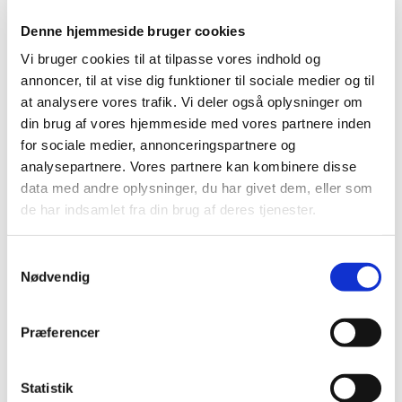
Denne hjemmeside bruger cookies
Vi bruger cookies til at tilpasse vores indhold og
annoncer, til at vise dig funktioner til sociale medier og til
at analysere vores trafik. Vi deler også oplysninger om
din brug af vores hjemmeside med vores partnere inden
for sociale medier, annonceringspartnere og
analysepartnere. Vores partnere kan kombinere disse
data med andre oplysninger, du har givet dem, eller som
de har indsamlet fra din brug af deres tjenester.
Vi udfører:
Samtykkevalg
Nødvendig
BUTIKSRUDER
Præferencer
ENERGIRUDER
SPEJLE PÅ MÅL
Statistik