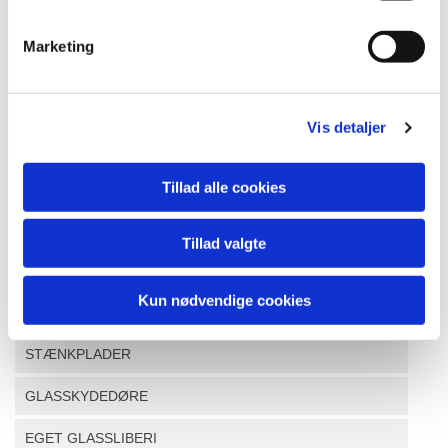
FORSIKRINGSSKADER
Marketing
GLASVÆRN
PLEXIGLAS
Vis detaljer
GLASHYLDER
Tillad alle cookies
BRUSELÅGER / GLASVÆGGE
ALU FACADER
Tillad valgte
INDRAMNING
Kun nødvendige cookies
FARVET GLAS
STÆNKPLADER
GLASSKYDEDØRE
EGET GLASSLIBERI