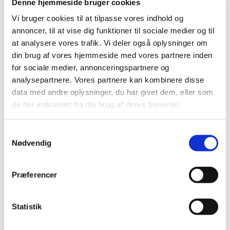
Denne hjemmeside bruger cookies
Vi bruger cookies til at tilpasse vores indhold og
annoncer, til at vise dig funktioner til sociale medier og til
at analysere vores trafik. Vi deler også oplysninger om
din brug af vores hjemmeside med vores partnere inden
for sociale medier, annonceringspartnere og
analysepartnere. Vores partnere kan kombinere disse
data med andre oplysninger, du har givet dem, eller som
de har indsamlet fra din brug af deres tjenester.
Vi udfører:
Samtykkevalg
Nødvendig
BUTIKSRUDER
ENERGIRUDER
Præferencer
SPEJLE PÅ MÅL
Statistik
FORSIKRINGSSKADER